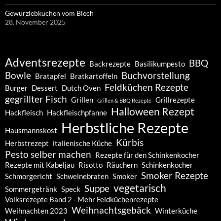
Gewürzlebkuchen vom Blech
28. November 2025
Adventsrezepte
BBQ
Backrezepte
Basilikumpesto
Bowle
Buchvorstellung
Bratapfel
Bratkartoffeln
Feldküchen Rezepte
Burger
Dessert
Dutch Oven
gegrillter Fisch
Grillen
Grillrezepte
Grillen & BBQ Rezepte
Halloween Rezept
Hackfleisch
Hackfleischpfanne
Herbstliche Rezepte
Hausmannskost
Kürbis
Herbstrezept
italienische Küche
Pesto selber machen
Rezepte für den Schinkenkocher
Rezepte mit Kabeljau
Risotto
Räuchern
Schinkenkocher
Smoker Rezepte
Schmorgericht
Schweinebraten
Smoker
vegetarisch
Suppe
Sommergetränk
Speck
Volksrezepte Band 2 - Mehr Feldküchenrezepte
Weihnachtsgebäck
Weihnachten 2023
Winterküche