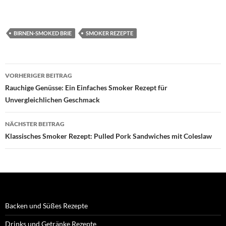
BIRNEN-SMOKED BRIE
SMOKER REZEPTE
Beitragsnavigation
VORHERIGER BEITRAG
Rauchige Genüsse: Ein Einfaches Smoker Rezept für
Unvergleichlichen Geschmack
NÄCHSTER BEITRAG
Klassisches Smoker Rezept: Pulled Pork Sandwiches mit Coleslaw
Backen und Süßes Rezepte
Drinks und Getränke Rezepte