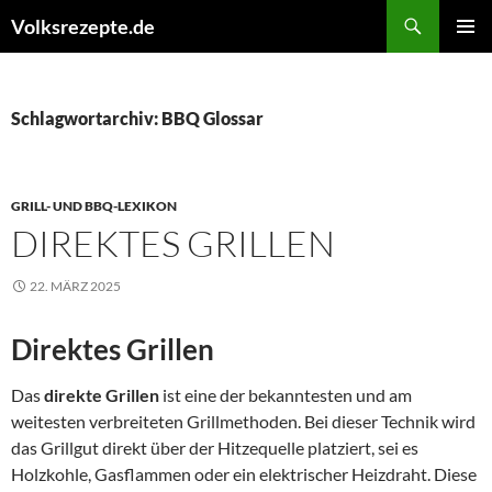
Zum
Suchen
Volksrezepte.de
Inhalt
PRIMÄR
springen
MENÜ
Schlagwortarchiv: BBQ Glossar
GRILL- UND BBQ-LEXIKON
DIREKTES GRILLEN
22. MÄRZ 2025
Direktes Grillen
Das
direkte Grillen
ist eine der bekanntesten und am
weitesten verbreiteten Grillmethoden. Bei dieser Technik wird
das Grillgut direkt über der Hitzequelle platziert, sei es
Holzkohle, Gasflammen oder ein elektrischer Heizdraht. Diese