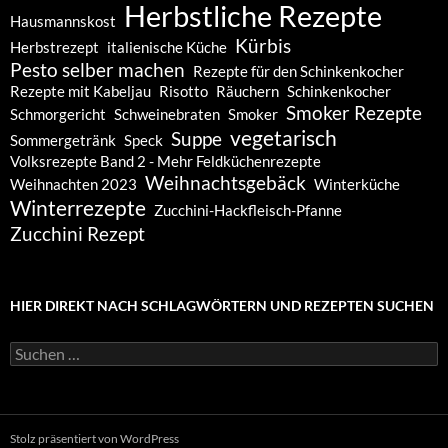
Herbstliche Rezepte
Hausmannskost
Kürbis
Herbstrezept
italienische Küche
Pesto selber machen
Rezepte für den Schinkenkocher
Rezepte mit Kabeljau
Risotto
Räuchern
Schinkenkocher
Smoker Rezepte
Schmorgericht
Schweinebraten
Smoker
vegetarisch
Suppe
Sommergetränk
Speck
Volksrezepte Band 2 - Mehr Feldküchenrezepte
Weihnachtsgebäck
Weihnachten 2023
Winterküche
Winterrezepte
Zucchini-Hackfleisch-Pfanne
Zucchini Rezept
HIER DIREKT NACH SCHLAGWÖRTERN UND REZEPTEN SUCHEN
Suchen
nach:
Stolz präsentiert von WordPress