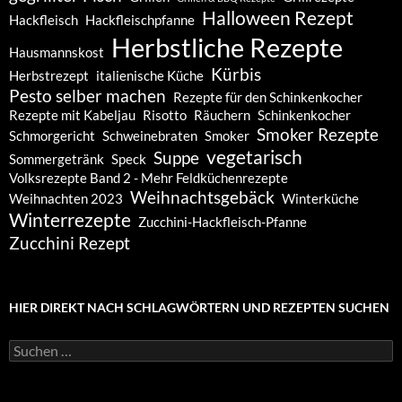
Halloween Rezept
Hackfleisch
Hackfleischpfanne
Herbstliche Rezepte
Hausmannskost
Kürbis
Herbstrezept
italienische Küche
Pesto selber machen
Rezepte für den Schinkenkocher
Rezepte mit Kabeljau
Risotto
Räuchern
Schinkenkocher
Smoker Rezepte
Schmorgericht
Schweinebraten
Smoker
vegetarisch
Suppe
Sommergetränk
Speck
Volksrezepte Band 2 - Mehr Feldküchenrezepte
Weihnachtsgebäck
Weihnachten 2023
Winterküche
Winterrezepte
Zucchini-Hackfleisch-Pfanne
Zucchini Rezept
HIER DIREKT NACH SCHLAGWÖRTERN UND REZEPTEN SUCHEN
Suchen
nach: