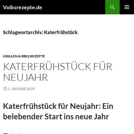
Zum
Suchen
Volksrezepte.de
Inhalt
PRIMÄR
springen
MENÜ
Schlagwortarchiv: Katerfrühstück
GRILLEN & BBQ REZEPTE
KATERFRÜHSTÜCK FÜR
NEUJAHR
1. JANUAR 2024
Katerfrühstück für Neujahr: Ein
belebender Start ins neue Jahr