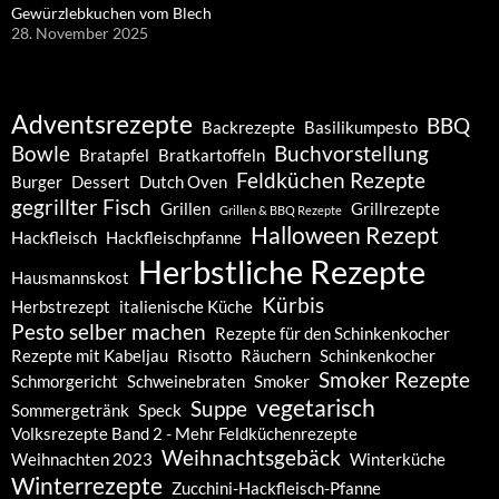
Gewürzlebkuchen vom Blech
28. November 2025
Adventsrezepte
BBQ
Backrezepte
Basilikumpesto
Bowle
Buchvorstellung
Bratapfel
Bratkartoffeln
Feldküchen Rezepte
Burger
Dessert
Dutch Oven
gegrillter Fisch
Grillen
Grillrezepte
Grillen & BBQ Rezepte
Halloween Rezept
Hackfleisch
Hackfleischpfanne
Herbstliche Rezepte
Hausmannskost
Kürbis
Herbstrezept
italienische Küche
Pesto selber machen
Rezepte für den Schinkenkocher
Rezepte mit Kabeljau
Risotto
Räuchern
Schinkenkocher
Smoker Rezepte
Schmorgericht
Schweinebraten
Smoker
vegetarisch
Suppe
Sommergetränk
Speck
Volksrezepte Band 2 - Mehr Feldküchenrezepte
Weihnachtsgebäck
Weihnachten 2023
Winterküche
Winterrezepte
Zucchini-Hackfleisch-Pfanne