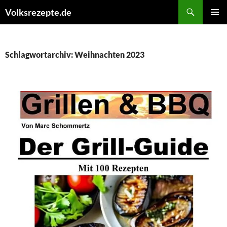
Zum
Suchen
Volksrezepte.de
Inhalt
PRIMÄR
springen
MENÜ
Schlagwortarchiv: Weihnachten 2023