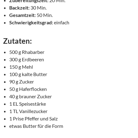
Zubereitungszeit:
20 Min.
Backzeit:
30 Min.
Gesamtzeit:
50 Min.
Schwierigkeitsgrad:
einfach
Zutaten:
500 g Rhabarber
300 g Erdbeeren
150 g Mehl
100 g kalte Butter
90 g Zucker
50 g Haferflocken
40 g brauner Zucker
1 EL Speisestärke
1 TL Vanillezucker
1 Prise Pfeffer und Salz
etwas Butter für die Form