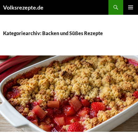
Zum
Suchen
Volksrezepte.de
Inhalt
PRIMÄR
springen
MENÜ
Kategoriearchiv: Backen und Süßes Rezepte