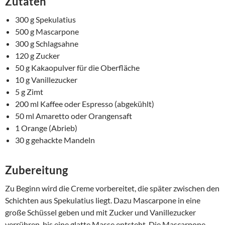
Zutaten
300 g Spekulatius
500 g Mascarpone
300 g Schlagsahne
120 g Zucker
50 g Kakaopulver für die Oberfläche
10 g Vanillezucker
5 g Zimt
200 ml Kaffee oder Espresso (abgekühlt)
50 ml Amaretto oder Orangensaft
1 Orange (Abrieb)
30 g gehackte Mandeln
Zubereitung
Zu Beginn wird die Creme vorbereitet, die später zwischen den
Schichten aus Spekulatius liegt. Dazu Mascarpone in eine
große Schüssel geben und mit Zucker und Vanillezucker
verrühren, bis eine glatte Masse entsteht. Die Mascarpone