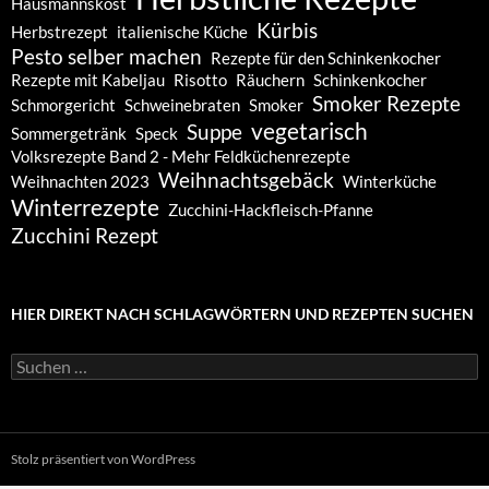
Hausmannskost
Kürbis
Herbstrezept
italienische Küche
Pesto selber machen
Rezepte für den Schinkenkocher
Rezepte mit Kabeljau
Risotto
Räuchern
Schinkenkocher
Smoker Rezepte
Schmorgericht
Schweinebraten
Smoker
vegetarisch
Suppe
Sommergetränk
Speck
Volksrezepte Band 2 - Mehr Feldküchenrezepte
Weihnachtsgebäck
Weihnachten 2023
Winterküche
Winterrezepte
Zucchini-Hackfleisch-Pfanne
Zucchini Rezept
HIER DIREKT NACH SCHLAGWÖRTERN UND REZEPTEN SUCHEN
Suchen
nach:
Stolz präsentiert von WordPress