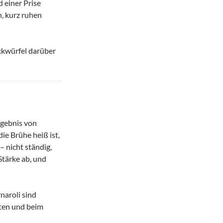
 einer Prise
, kurz ruhen
ckwürfel darüber
rgebnis von
ie Brühe heiß ist,
– nicht ständig,
Stärke ab, und
naroli sind
alten und beim