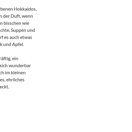
arbenen Hokkaidos,
n der Duft, wenn
in bisschen wie
ichte, Suppen und
f es auch etwas
ck und Apfel.
äftig, ein
s sich wunderbar
ch im kleinen
es, ehrliches
eckt.