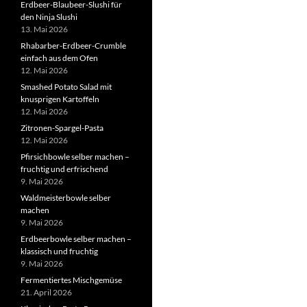
Erdbeer-Blaubeer-Slushi für
den Ninja Slushi
13. Mai 2026
Rhabarber-Erdbeer-Crumble
einfach aus dem Ofen
12. Mai 2026
Smashed Potato Salad mit
knusprigen Kartoffeln
12. Mai 2026
Zitronen-Spargel-Pasta
12. Mai 2026
Pfirsichbowle selber machen –
fruchtig und erfrischend
9. Mai 2026
Waldmeisterbowle selber
machen
9. Mai 2026
Erdbeerbowle selber machen –
klassisch und fruchtig
9. Mai 2026
Fermentiertes Mischgemüse
21. April 2026