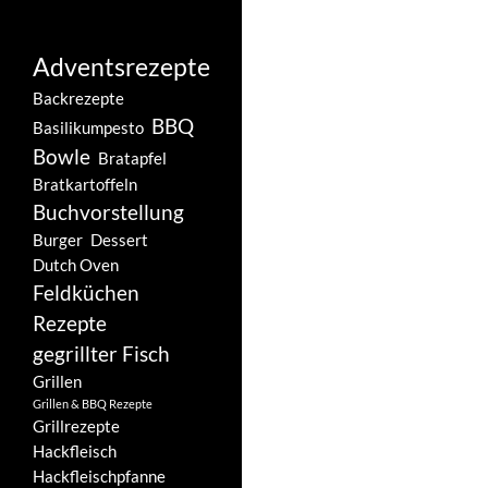
Adventsrezepte
Backrezepte
BBQ
Basilikumpesto
Bowle
Bratapfel
Bratkartoffeln
Buchvorstellung
Burger
Dessert
Dutch Oven
Feldküchen
Rezepte
gegrillter Fisch
Grillen
Grillen & BBQ Rezepte
Grillrezepte
Hackfleisch
Hackfleischpfanne