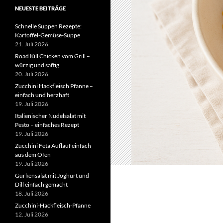
NEUESTE BEITRÄGE
Schnelle Suppen Rezepte:
Kartoffel-Gemüse-Suppe
21. Juli 2026
Road Kill Chicken vom Grill –
würzig und saftig
20. Juli 2026
Zucchini Hackfleisch Pfanne –
einfach und herzhaft
19. Juli 2026
Italienischer Nudelsalat mit
Pesto – einfaches Rezept
19. Juli 2026
Zucchini Feta Auflauf einfach
aus dem Ofen
19. Juli 2026
Gurkensalat mit Joghurt und
Dill einfach gemacht
18. Juli 2026
Zucchini-Hackfleisch-Pfanne
12. Juli 2026