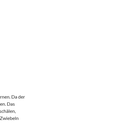
rnen. Da der
ben. Das
schälen,
 Zwiebeln