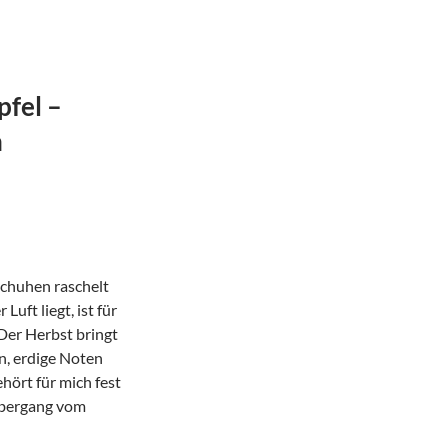
pfel –
h
Schuhen raschelt
uft liegt, ist für
Der Herbst bringt
en, erdige Noten
hört für mich fest
Übergang vom