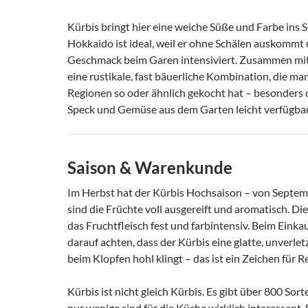
Kürbis bringt hier eine weiche Süße und Farbe ins S
Hokkaido ist ideal, weil er ohne Schälen auskommt
Geschmack beim Garen intensiviert. Zusammen mit
eine rustikale, fast bäuerliche Kombination, die man
Regionen so oder ähnlich gekocht hat – besonders d
Speck und Gemüse aus dem Garten leicht verfügba
Saison & Warenkunde
Im Herbst hat der Kürbis Hochsaison – von Septe
sind die Früchte voll ausgereift und aromatisch. Die 
das Fruchtfleisch fest und farbintensiv. Beim Einka
darauf achten, dass der Kürbis eine glatte, unverlet
beim Klopfen hohl klingt – das ist ein Zeichen für Re
Kürbis ist nicht gleich Kürbis. Es gibt über 800 Sor
nur wenige sind für die Küche wirklich interessant