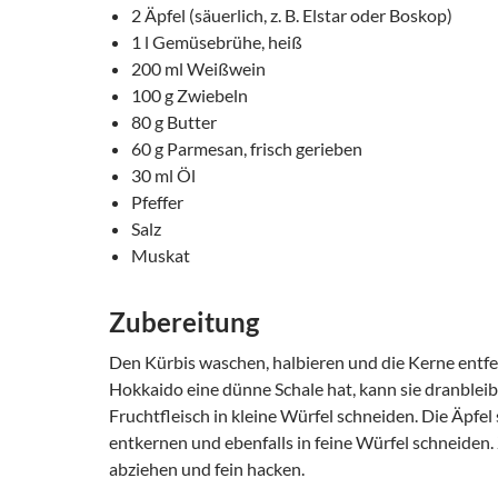
2 Äpfel (säuerlich, z. B. Elstar oder Boskop)
1 l Gemüsebrühe, heiß
200 ml Weißwein
100 g Zwiebeln
80 g Butter
60 g Parmesan, frisch gerieben
30 ml Öl
Pfeffer
Salz
Muskat
Zubereitung
Den Kürbis waschen, halbieren und die Kerne entfe
Hokkaido eine dünne Schale hat, kann sie dranblei
Fruchtfleisch in kleine Würfel schneiden. Die Äpfel 
entkernen und ebenfalls in feine Würfel schneiden.
abziehen und fein hacken.