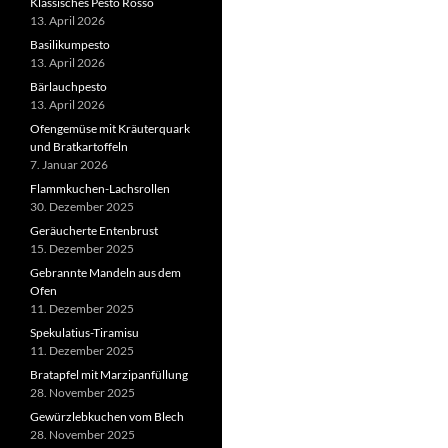
Klassisches Pesto Rosso
13. April 2026
Basilikumpesto
13. April 2026
Bärlauchpesto
13. April 2026
Ofengemüse mit Kräuterquark
und Bratkartoffeln
7. Januar 2026
Flammkuchen-Lachsrollen
30. Dezember 2025
Geräucherte Entenbrust
15. Dezember 2025
Gebrannte Mandeln aus dem
Ofen
11. Dezember 2025
Spekulatius-Tiramisu
11. Dezember 2025
Bratapfel mit Marzipanfüllung
28. November 2025
Gewürzlebkuchen vom Blech
28. November 2025