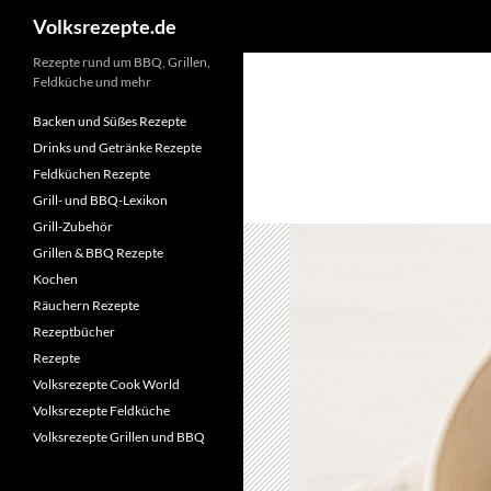
Suchen
Volksrezepte.de
Zum
Rezepte rund um BBQ, Grillen,
Feldküche und mehr
Inhalt
springen
Backen und Süßes Rezepte
Drinks und Getränke Rezepte
Feldküchen Rezepte
Grill- und BBQ-Lexikon
Grill-Zubehör
Grillen & BBQ Rezepte
Kochen
Räuchern Rezepte
Rezeptbücher
Rezepte
Volksrezepte Cook World
Volksrezepte Feldküche
Volksrezepte Grillen und BBQ