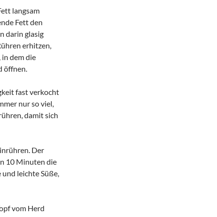
Fett langsam
tende Fett den
 darin glasig
ühren erhitzen,
, in dem die
 öffnen.
keit fast verkocht
mer nur so viel,
rühren, damit sich
inrühren. Der
ren 10 Minuten die
 und leichte Süße,
 Topf vom Herd