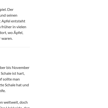
piel. Der
 und seinen
 Apfel entsteht
 früher in vielen
ort, wo Äpfel,
r waren.
mber bis November
Schale ist hart,
uf sollte man
zte Schale hat und
ife.
ten weltweit, doch
. Der Hokkaido, den