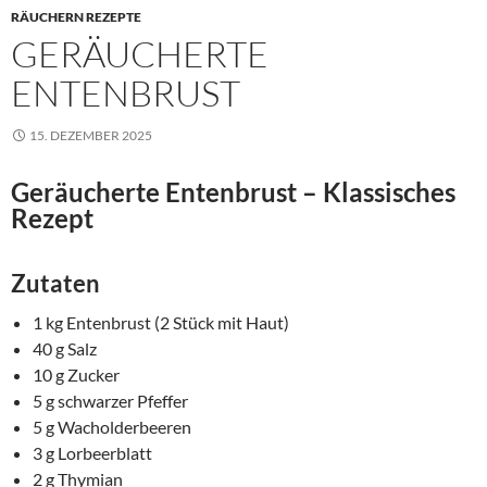
RÄUCHERN REZEPTE
GERÄUCHERTE
ENTENBRUST
15. DEZEMBER 2025
Geräucherte Entenbrust – Klassisches
Rezept
Zutaten
1 kg Entenbrust (2 Stück mit Haut)
40 g Salz
10 g Zucker
5 g schwarzer Pfeffer
5 g Wacholderbeeren
3 g Lorbeerblatt
2 g Thymian