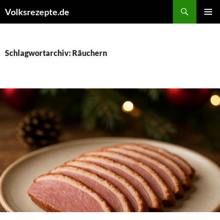
Zum
Suchen
Volksrezepte.de
Inhalt
PRIMÄR
springen
MENÜ
Schlagwortarchiv: Räuchern