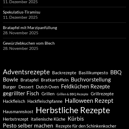
11. Dezember 2025
Spekulatius-Tiramisu
11. Dezember 2025
Bratapfel mit Marzipanfüllung
28. November 2025
Gewürzlebkuchen vom Blech
28. November 2025
Adventsrezepte
BBQ
Backrezepte
Basilikumpesto
Bowle
Buchvorstellung
Bratapfel
Bratkartoffeln
Feldküchen Rezepte
Burger
Dessert
Dutch Oven
gegrillter Fisch
Grillen
Grillrezepte
Grillen & BBQ Rezepte
Halloween Rezept
Hackfleisch
Hackfleischpfanne
Herbstliche Rezepte
Hausmannskost
Kürbis
Herbstrezept
italienische Küche
Pesto selber machen
Rezepte für den Schinkenkocher