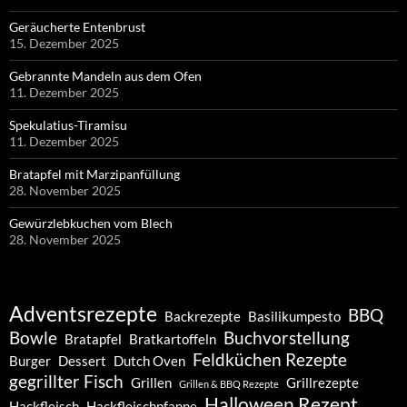
Geräucherte Entenbrust
15. Dezember 2025
Gebrannte Mandeln aus dem Ofen
11. Dezember 2025
Spekulatius-Tiramisu
11. Dezember 2025
Bratapfel mit Marzipanfüllung
28. November 2025
Gewürzlebkuchen vom Blech
28. November 2025
Adventsrezepte
BBQ
Backrezepte
Basilikumpesto
Bowle
Buchvorstellung
Bratapfel
Bratkartoffeln
Feldküchen Rezepte
Burger
Dessert
Dutch Oven
gegrillter Fisch
Grillen
Grillrezepte
Grillen & BBQ Rezepte
Halloween Rezept
Hackfleisch
Hackfleischpfanne