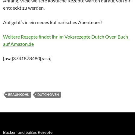
Anfang. Viele weitere köstliche Rezepte warten darauf, von dir
entdeckt zu werden.
Auf geht’s in ein neues kulinarisches Abenteuer!
Weitere Rezepte findet ihr
im
Voksrezepte Dutch Oven Buch
auf Amazon.de
[asa]3741878480[/asa]
BRAUNKOHL
DUTCH OVEN
Backen und Süßes Rezepte