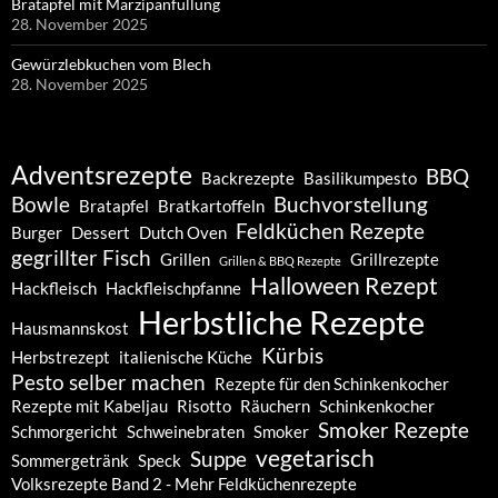
Bratapfel mit Marzipanfüllung
28. November 2025
Gewürzlebkuchen vom Blech
28. November 2025
Adventsrezepte
BBQ
Backrezepte
Basilikumpesto
Bowle
Buchvorstellung
Bratapfel
Bratkartoffeln
Feldküchen Rezepte
Burger
Dessert
Dutch Oven
gegrillter Fisch
Grillen
Grillrezepte
Grillen & BBQ Rezepte
Halloween Rezept
Hackfleisch
Hackfleischpfanne
Herbstliche Rezepte
Hausmannskost
Kürbis
Herbstrezept
italienische Küche
Pesto selber machen
Rezepte für den Schinkenkocher
Rezepte mit Kabeljau
Risotto
Räuchern
Schinkenkocher
Smoker Rezepte
Schmorgericht
Schweinebraten
Smoker
vegetarisch
Suppe
Sommergetränk
Speck
Volksrezepte Band 2 - Mehr Feldküchenrezepte