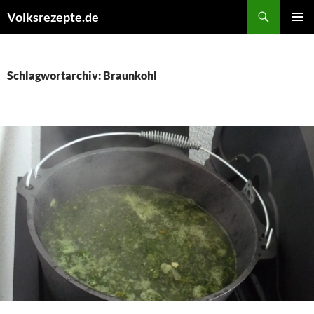
Zum
Suchen
Volksrezepte.de
Inhalt
PRIMÄR
springen
MENÜ
Schlagwortarchiv: Braunkohl