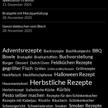
Spekulatius-Tiramisu
11. Dezember 2025
Bratapfel mit Marzipanfüllung
28. November 2025
Gewürzlebkuchen vom Blech
28. November 2025
Adventsrezepte
BBQ
Backrezepte
Basilikumpesto
Bowle
Buchvorstellung
Bratapfel
Bratkartoffeln
Feldküchen Rezepte
Burger
Dessert
Dutch Oven
gegrillter Fisch
Grillen
Grillrezepte
Grillen & BBQ Rezepte
Halloween Rezept
Hackfleisch
Hackfleischpfanne
Herbstliche Rezepte
Hausmannskost
Kürbis
Herbstrezept
italienische Küche
Pesto selber machen
Rezepte für den Schinkenkocher
Rezepte mit Kabeljau
Risotto
Räuchern
Schinkenkocher
Smoker Rezepte
Schmorgericht
Schweinebraten
Smoker