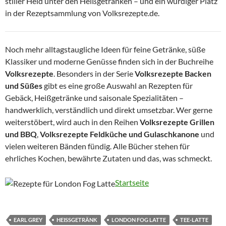
stiller Held unter den Heißgetränken – und ein würdiger Platz
in der Rezeptsammlung von Volksrezepte.de.
Noch mehr alltagstaugliche Ideen für feine Getränke, süße
Klassiker und moderne Genüsse finden sich in der Buchreihe
Volksrezepte
. Besonders in der Serie
Volksrezepte Backen
und Süßes
gibt es eine große Auswahl an Rezepten für
Gebäck, Heißgetränke und saisonale Spezialitäten –
handwerklich, verständlich und direkt umsetzbar. Wer gerne
weiterstöbert, wird auch in den Reihen
Volksrezepte Grillen
und BBQ
,
Volksrezepte Feldküche und Gulaschkanone
und
vielen weiteren Bänden fündig. Alle Bücher stehen für
ehrliches Kochen, bewährte Zutaten und das, was schmeckt.
Startseite
EARL GREY
HEISSGETRÄNK
LONDON FOG LATTE
TEE-LATTE