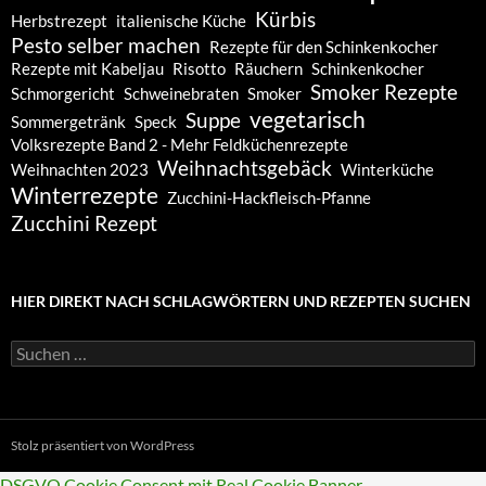
Kürbis
Herbstrezept
italienische Küche
Pesto selber machen
Rezepte für den Schinkenkocher
Rezepte mit Kabeljau
Risotto
Räuchern
Schinkenkocher
Smoker Rezepte
Schmorgericht
Schweinebraten
Smoker
vegetarisch
Suppe
Sommergetränk
Speck
Volksrezepte Band 2 - Mehr Feldküchenrezepte
Weihnachtsgebäck
Weihnachten 2023
Winterküche
Winterrezepte
Zucchini-Hackfleisch-Pfanne
Zucchini Rezept
HIER DIREKT NACH SCHLAGWÖRTERN UND REZEPTEN SUCHEN
Suchen
nach:
Stolz präsentiert von WordPress
DSGVO Cookie Consent mit Real Cookie Banner