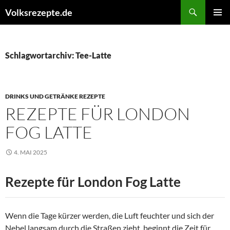
Zum
Suchen
Volksrezepte.de
Inhalt
PRIMÄR
springen
MENÜ
Schlagwortarchiv: Tee-Latte
DRINKS UND GETRÄNKE REZEPTE
REZEPTE FÜR LONDON
FOG LATTE
4. MAI 2025
Rezepte für London Fog Latte
Wenn die Tage kürzer werden, die Luft feuchter und sich der
Nebel langsam durch die Straßen zieht, beginnt die Zeit für