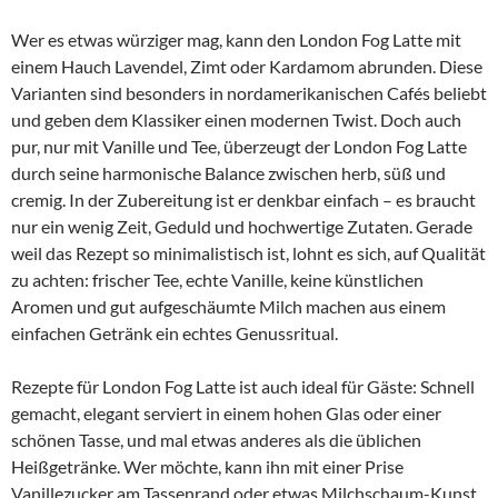
Wer es etwas würziger mag, kann den London Fog Latte mit
einem Hauch Lavendel, Zimt oder Kardamom abrunden. Diese
Varianten sind besonders in nordamerikanischen Cafés beliebt
und geben dem Klassiker einen modernen Twist. Doch auch
pur, nur mit Vanille und Tee, überzeugt der London Fog Latte
durch seine harmonische Balance zwischen herb, süß und
cremig. In der Zubereitung ist er denkbar einfach – es braucht
nur ein wenig Zeit, Geduld und hochwertige Zutaten. Gerade
weil das Rezept so minimalistisch ist, lohnt es sich, auf Qualität
zu achten: frischer Tee, echte Vanille, keine künstlichen
Aromen und gut aufgeschäumte Milch machen aus einem
einfachen Getränk ein echtes Genussritual.
Rezepte für London Fog Latte ist auch ideal für Gäste: Schnell
gemacht, elegant serviert in einem hohen Glas oder einer
schönen Tasse, und mal etwas anderes als die üblichen
Heißgetränke. Wer möchte, kann ihn mit einer Prise
Vanillezucker am Tassenrand oder etwas Milchschaum-Kunst