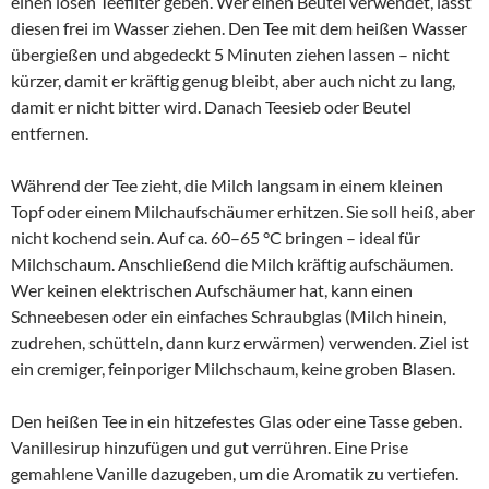
einen losen Teefilter geben. Wer einen Beutel verwendet, lässt
diesen frei im Wasser ziehen. Den Tee mit dem heißen Wasser
übergießen und abgedeckt 5 Minuten ziehen lassen – nicht
kürzer, damit er kräftig genug bleibt, aber auch nicht zu lang,
damit er nicht bitter wird. Danach Teesieb oder Beutel
entfernen.
Während der Tee zieht, die Milch langsam in einem kleinen
Topf oder einem Milchaufschäumer erhitzen. Sie soll heiß, aber
nicht kochend sein. Auf ca. 60–65 °C bringen – ideal für
Milchschaum. Anschließend die Milch kräftig aufschäumen.
Wer keinen elektrischen Aufschäumer hat, kann einen
Schneebesen oder ein einfaches Schraubglas (Milch hinein,
zudrehen, schütteln, dann kurz erwärmen) verwenden. Ziel ist
ein cremiger, feinporiger Milchschaum, keine groben Blasen.
Den heißen Tee in ein hitzefestes Glas oder eine Tasse geben.
Vanillesirup hinzufügen und gut verrühren. Eine Prise
gemahlene Vanille dazugeben, um die Aromatik zu vertiefen.