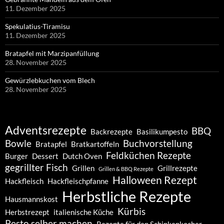
11. Dezember 2025
Spekulatius-Tiramisu
11. Dezember 2025
Bratapfel mit Marzipanfüllung
28. November 2025
Gewürzlebkuchen vom Blech
28. November 2025
Adventsrezepte
BBQ
Backrezepte
Basilikumpesto
Bowle
Buchvorstellung
Bratapfel
Bratkartoffeln
Feldküchen Rezepte
Burger
Dessert
Dutch Oven
gegrillter Fisch
Grillen
Grillrezepte
Grillen & BBQ Rezepte
Halloween Rezept
Hackfleisch
Hackfleischpfanne
Herbstliche Rezepte
Hausmannskost
Kürbis
Herbstrezept
italienische Küche
Pesto selber machen
Rezepte für den Schinkenkocher