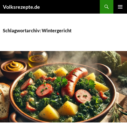
Zum
Suchen
Volksrezepte.de
Inhalt
PRIMÄR
springen
MENÜ
Schlagwortarchiv: Wintergericht