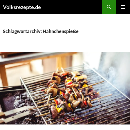
Zum
Suchen
Volksrezepte.de
Inhalt
PRIMÄR
springen
MENÜ
Schlagwortarchiv: Hähnchenspieße