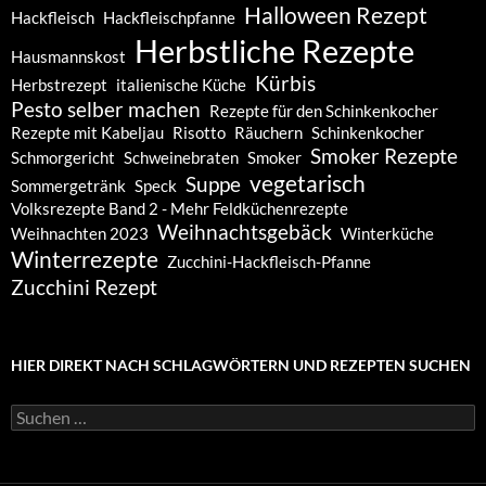
Halloween Rezept
Hackfleisch
Hackfleischpfanne
Herbstliche Rezepte
Hausmannskost
Kürbis
Herbstrezept
italienische Küche
Pesto selber machen
Rezepte für den Schinkenkocher
Rezepte mit Kabeljau
Risotto
Räuchern
Schinkenkocher
Smoker Rezepte
Schmorgericht
Schweinebraten
Smoker
vegetarisch
Suppe
Sommergetränk
Speck
Volksrezepte Band 2 - Mehr Feldküchenrezepte
Weihnachtsgebäck
Weihnachten 2023
Winterküche
Winterrezepte
Zucchini-Hackfleisch-Pfanne
Zucchini Rezept
HIER DIREKT NACH SCHLAGWÖRTERN UND REZEPTEN SUCHEN
Suchen
nach: