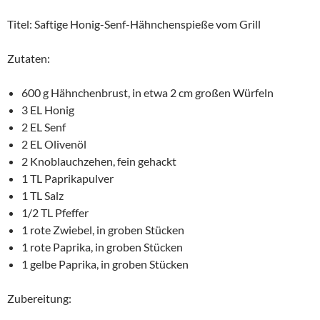
Titel: Saftige Honig-Senf-Hähnchenspieße vom Grill
Zutaten:
600 g Hähnchenbrust, in etwa 2 cm großen Würfeln
3 EL Honig
2 EL Senf
2 EL Olivenöl
2 Knoblauchzehen, fein gehackt
1 TL Paprikapulver
1 TL Salz
1/2 TL Pfeffer
1 rote Zwiebel, in groben Stücken
1 rote Paprika, in groben Stücken
1 gelbe Paprika, in groben Stücken
Zubereitung: