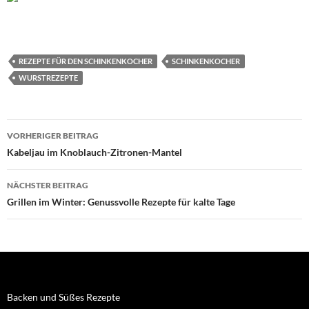
REZEPTE FÜR DEN SCHINKENKOCHER
SCHINKENKOCHER
WURSTREZEPTE
Beitragsnavigation
VORHERIGER BEITRAG
Kabeljau im Knoblauch-Zitronen-Mantel
NÄCHSTER BEITRAG
Grillen im Winter: Genussvolle Rezepte für kalte Tage
Backen und Süßes Rezepte