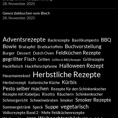
28. November 2025
Gewürzlebkuchen vom Blech
28. November 2025
Adventsrezepte
BBQ
Backrezepte
Basilikumpesto
Bowle
Buchvorstellung
Bratapfel
Bratkartoffeln
Feldküchen Rezepte
Burger
Dessert
Dutch Oven
gegrillter Fisch
Grillen
Grillrezepte
Grillen & BBQ Rezepte
Halloween Rezept
Hackfleisch
Hackfleischpfanne
Herbstliche Rezepte
Hausmannskost
Kürbis
Herbstrezept
italienische Küche
Pesto selber machen
Rezepte für den Schinkenkocher
Rezepte mit Kabeljau
Risotto
Räuchern
Schinkenkocher
Smoker Rezepte
Schmorgericht
Schweinebraten
Smoker
vegetarisch
Suppe
Sommergetränk
Speck
Volksrezepte Band 2 - Mehr Feldküchenrezepte