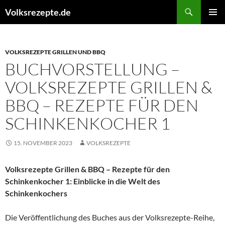
Zum
Suchen
Volksrezepte.de
Inhalt
PRIMÄR
springen
MENÜ
VOLKSREZEPTE GRILLEN UND BBQ
BUCHVORSTELLUNG –
VOLKSREZEPTE GRILLEN &
BBQ – REZEPTE FÜR DEN
SCHINKENKOCHER 1
15. NOVEMBER 2023
VOLKSREZEPTE
Volksrezepte Grillen & BBQ – Rezepte für den
Schinkenkocher 1: Einblicke in die Welt des
Schinkenkochers
Die Veröffentlichung des Buches aus der Volksrezepte-Reihe,